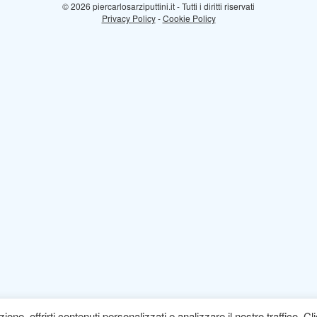
© 2026 piercarlosarziputtini.it - Tutti i diritti riservati
Privacy Policy
-
Cookie Policy
one, offrirti contenuti personalizzati e analizzare il nostro traffico. Cl