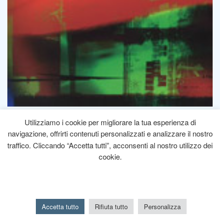
Utilizziamo i cookie per migliorare la tua esperienza di
navigazione, offrirti contenuti personalizzati e analizzare il nostro
© 2026 piercarlosarziputtini.it - Tutti i diritti riservati
traffico. Cliccando “Accetta tutti”, acconsenti al nostro utilizzo dei
Privacy Policy
-
Cookie Policy
cookie.
Accetta tutto
Rifiuta tutto
Personalizza